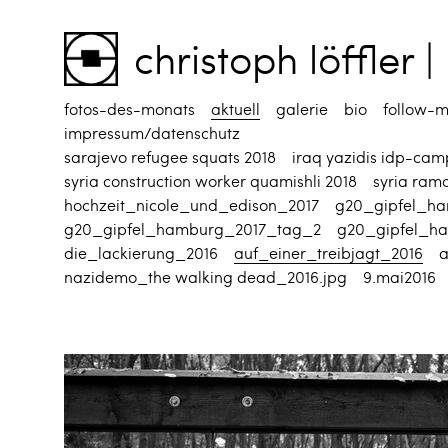
christoph löffler
fotos-des-monats
aktuell
galerie
bio
follow-
impressum/datenschutz
sarajevo refugee squats 2018
iraq yazidis idp-cam
syria construction worker quamishli 2018
syria ram
hochzeit_nicole_und_edison_2017
g20_gipfel_h
g20_gipfel_hamburg_2017_tag_2
g20_gipfel_h
die_lackierung_2016
auf_einer_treibjagt_2016
a
nazidemo_the walking dead_2016.jpg
9.mai2016